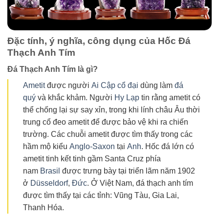
Đặc tính, ý nghĩa, công dụng của Hốc Đá
Thạch Anh Tím
Đá Thạch Anh Tím là gì?
Ametit
được người
Ai Cập cổ đại
dùng làm
đá
quý
và khắc khảm. Người
Hy Lạp
tin rằng ametit có
thể chống lại sự say xỉn, trong khi lính châu Âu thời
trung cổ đeo ametit để được bảo vệ khi ra chiến
trường. Các chuỗi ametit được tìm thấy trong các
hầm mộ kiểu
Anglo-Saxon
tại
Anh
. Hốc đá lớn có
ametit tinh kết tinh gầm Santa Cruz phía
nam
Brasil
được trưng bày tại triển lãm năm 1902
ở
Düsseldorf
,
Đức
. Ở Việt Nam, đá thạch anh tím
được tìm thấy tại các tỉnh: Vũng Tàu, Gia Lai,
Thanh Hóa.