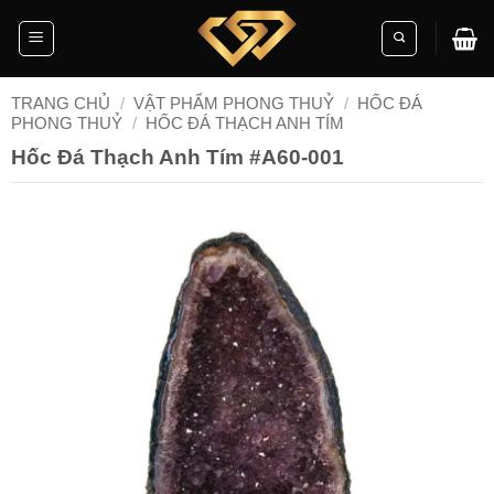
Skip
to
content
TRANG CHỦ
/
VẬT PHẨM PHONG THUỶ
/
HỐC ĐÁ
PHONG THUỶ
/
HỐC ĐÁ THẠCH ANH TÍM
Hốc Đá Thạch Anh Tím #A60-001