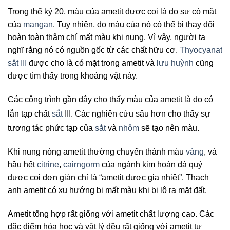
Trong thế kỷ 20, màu của ametit được coi là do sự có mặt
của
mangan
. Tuy nhiên, do màu của nó có thể bị thay đổi
hoàn toàn thậm chí mất màu khi nung. Vì vậy, người ta
nghĩ rằng nó có nguồn gốc từ các chất hữu cơ.
Thyocyanat
sắt III
được cho là có mặt trong ametit và
lưu huỳnh
cũng
được tìm thấy trong khoáng vật này.
Các công trình gần đây cho thấy màu của ametit là do có
lẫn tạp chất
sắt
III
. Các nghiên cứu sâu hơn cho thấy sự
tương tác phức tạp của
sắt
và
nhôm
sẽ tạo nên màu
.
Khi nung nóng ametit thường chuyển thành màu
vàng
, và
hầu hết
citrine
,
cairngorm
của ngành kim hoàn đá quý
được coi đơn giản chỉ là “ametit được gia nhiệt”. Thạch
anh ametit có xu hướng bị mất màu khi bị lộ ra mặt đất.
Ametit tổng hợp rất giống với ametit chất lượng cao. Các
đặc điểm hóa học và vật lý đều rất giống với ametit tự