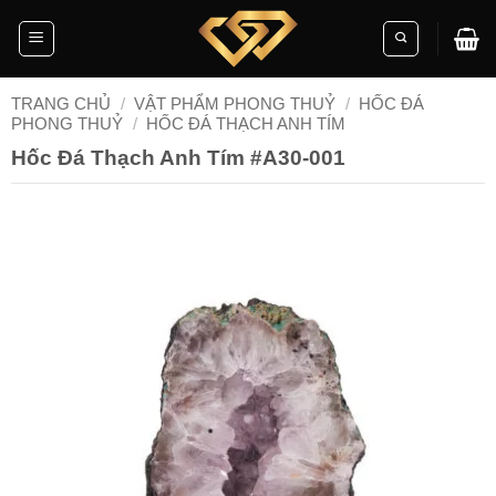
Skip
to
content
TRANG CHỦ
/
VẬT PHẨM PHONG THUỶ
/
HỐC ĐÁ
PHONG THUỶ
/
HỐC ĐÁ THẠCH ANH TÍM
Hốc Đá Thạch Anh Tím #A30-001