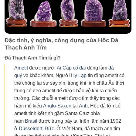
Đặc tính, ý nghĩa, công dụng của Hốc Đá
Thạch Anh Tím
Đá Thạch Anh Tím là gì?
Ametit
được người
Ai Cập cổ đại
dùng làm
đá
quý
và khắc khảm. Người
Hy Lạp
tin rằng ametit có
thể chống lại sự say xỉn, trong khi lính châu Âu thời
trung cổ đeo ametit để được bảo vệ khi ra chiến
trường. Các chuỗi ametit được tìm thấy trong các
hầm mộ kiểu
Anglo-Saxon
tại
Anh
. Hốc đá lớn có
ametit tinh kết tinh gầm Santa Cruz phía
nam
Brasil
được trưng bày tại triển lãm năm 1902
ở
Düsseldorf
,
Đức
. Ở Việt Nam, đá thạch anh tím