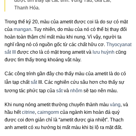
được tìm thấy tại các tỉnh: Vũng Tàu, Gia Lai,
Thanh Hóa.
Trong thế kỷ 20, màu của ametit được coi là do sự có mặt
của
mangan
. Tuy nhiên, do màu của nó có thể bị thay đổi
hoàn toàn thậm chí mất màu khi nung. Vì vậy, người ta
nghĩ rằng nó có nguồn gốc từ các chất hữu cơ.
Thyocyanat
sắt III
được cho là có mặt trong ametit và
lưu huỳnh
cũng
được tìm thấy trong khoáng vật này.
Các công trình gần đây cho thấy màu của ametit là do có
lẫn tạp chất
sắt
III
. Các nghiên cứu sâu hơn cho thấy sự
tương tác phức tạp của
sắt
và
nhôm
sẽ tạo nên màu
.
Khi nung nóng ametit thường chuyển thành màu
vàng
, và
hầu hết
citrine
,
cairngorm
của ngành kim hoàn đá quý
được coi đơn giản chỉ là “ametit được gia nhiệt”. Thạch
anh ametit có xu hướng bị mất màu khi bị lộ ra mặt đất.