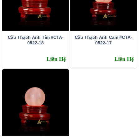
dụng giảm căng thẳng, mệt mỏi và stress trong công
việc. Bởi nó tác động lên hệ thống thần kinh của người
sử dụng và sẽ cảm nhận thấy tinh thần mình luôn thoải
mái.
Cầu Thạch Anh Tím #CTA-
Cầu Thạch Anh Cam #CTA-
Quả cầu thạch anh rất tốt đối với những người thường
0522-18
0522-17
xuyên mắc phải chứng đau đầu hoặc các bệnh về thần
kinh. Những người hay mắc chứng lo âu hoặc trầm cảm
Liên Hệ
Liên Hệ
nếu thường xuyên sử dụng sản phẩm này sẽ điều trị từ
từ và làm giảm dần các triệu chứng ấy.
Những người thường xuyên bị mất ngủ nếu sử dụng
quả cầu thạch anh phong thủy cũng sẽ giúp giấc ngủ
ngon hơn, sâu hơn và chất lượng hơn.
Với những người mắc các bệnh về hệ tiêu hóa thì quả
cầu thạch anh cũng sẽ giúp cải thiện chức năng cho hệ
tiêu hóa. Từ đó giúp ăn ngon hơn, tăng cường khả
năng hấp thu chất dinh dưỡng cho cơ thể.