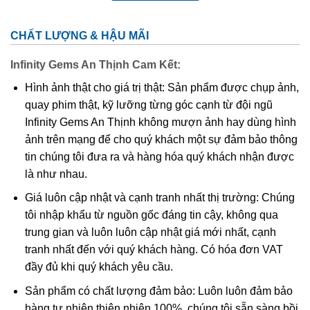
Các Loại Cầu Thạch Anh
CHẤT LƯỢNG & HẬU MÃI
Infinity Gems An Thịnh Cam Kết:
Quả cầu thạch anh phong thủy là gì?
Hình ảnh thật cho giá trị thật: Sản phẩm được chụp ảnh,
Quả cầu đá thạch anh phong thủy là vật phẩm được chế
quay phim thật, kỹ lưỡng từng góc cạnh từ đội ngũ
tạo từ đá thạch anh phong thủy được khai thác 100% tự
Infinity Gems An Thịnh không mượn ảnh hay dùng hình
nhiên. Theo hình dạng đặc trưng của sản phẩm quả cầu
ảnh trên mạng để cho quý khách một sự đảm bảo thông
thạch anh phong thủy thì đây là quả cầu tượng trưng cho
tin chúng tôi đưa ra và hàng hóa quý khách nhận được
đất trời. Nguyên liệu thạch anh cũng là một nguyên khí
là như nhau.
tượng trưng cho hành Thổ và mang đến dương khí.
Giá luôn cập nhật và cạnh tranh nhất thị trường: Chúng
tôi nhập khẩu từ nguồn gốc đáng tin cậy, không qua
Xét về mặt phong thủy thì quả cầu thạch anh chính là dụng
trung gian và luôn luôn cập nhật giá mới nhất, cạnh
cụ cần thiết để có thể giúp chủ nhân hấp thụ thêm nguồn
tranh nhất đến với quý khách hàng. Có hóa đơn VAT
Dương khí. Người ta thường chọn những nơi có âm khí
đầy đủ khi quý khách yêu cầu.
cao, thiếu ánh sáng và tối tăm để đầy lùi những nguồn
năng lượng không tích cực và mang lại những điều may
Sản phẩm có chất lượng đảm bảo: Luôn luôn đảm bảo
mắn cho người sử dụng.
hàng tự nhiên thiên nhiên 100%, chúng tôi sẵn sàng bồi