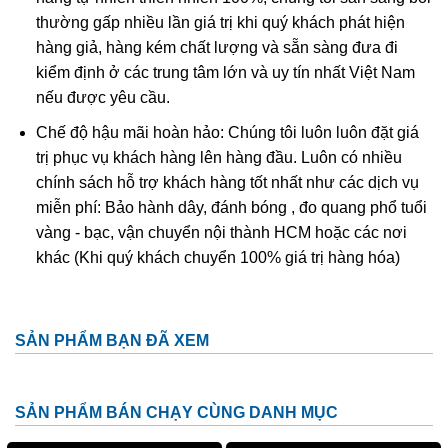
thường gấp nhiều lần giá trị khi quý khách phát hiện
Quả cầu thạch anh có những màu nào?
hàng giả, hàng kém chất lượng và sẵn sàng đưa đi
Quả cầu thạch anh có rất nhiều màu đa dạng theo đúng và
kiểm định ở các trung tâm lớn và uy tín nhất Việt Nam
đủ các màu của đá thạch anh tự nhiên được khai thác. Vì
nếu được yêu cầu.
thế theo như các chuyên gia phong thủy thì việc bạn chọn
Chế độ hậu mãi hoàn hảo: Chúng tôi luôn luôn đặt giá
màu nào còn phụ thuộc vào yếu tố ngũ hành tương sinh và
trị phục vụ khách hàng lên hàng đầu. Luôn có nhiều
cung phi của mình.
chính sách hỗ trợ khách hàng tốt nhất như các dịch vụ
miễn phí: Bảo hành dây, đánh bóng , đo quang phổ tuổi
Bạn có thể tham khảo rất nhiều màu sắc của quả cầu thạch
vàng - bạc, vận chuyển nội thành HCM hoặc các nơi
anh phong thủy như: Trắng, đỏ, đen, tím, hồng, xanh,
khác (Khi quý khách chuyển 100% giá trị hàng hóa)
vàng… hoặc các loại quả cầu có tinh thể tóc với các màu
sắc tương tự như vậy.
Vậy quả cầu thạch anh có những công dụng
SẢN PHẨM BẠN ĐÃ XEM
và ý nghĩa như thế nào?
Không phải ngẫu nhiên mà người ta lại lựa chọn quả cầu
SẢN PHẨM BÁN CHẠY CÙNG DANH MỤC
thạch anh nhiều đến vậy đâu. Bởi đơn giản vì nó mang lại
rất nhiều những lợi ích tuyệt vời cho người sử dụng. Bạn