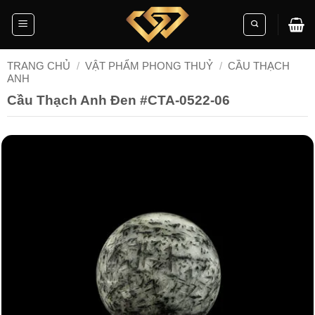
Skip
to
content
TRANG CHỦ
/
VẬT PHẨM PHONG THUỶ
/
CẦU THẠCH
ANH
Cầu Thạch Anh Đen #CTA-0522-06